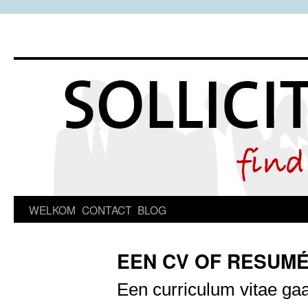
Spring
WELKOM
CONTACT
BLOG
naar
EEN CV OF RESUM
inhoud
Een curriculum vitae gaat