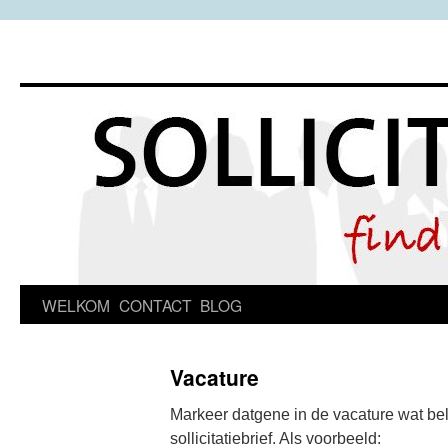
Spring
WELKOM
CONTACT
BLOG
naar
Vacature
inhoud
Markeer datgene in de vacature wat belan
sollicitatiebrief. Als voorbeeld: