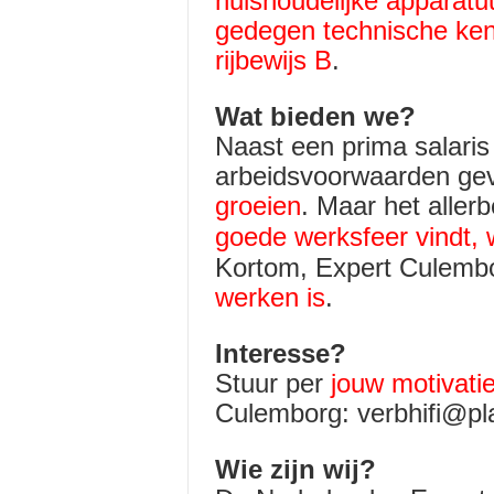
huishoudelijke apparatu
gedegen technische kenn
rijbewijs B
.
Wat bieden we?
Naast een prima salaris
arbeidsvoorwaarden ge
groeien
. Maar het allerb
goede werksfeer vindt, w
Kortom, Expert Culembo
werken is
.
Interesse?
Stuur per
jouw motivati
Culemborg: verbhifi@pla
Wie zijn wij?