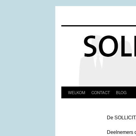
WELKOM
CONTACT
BLOG
Spring
naar
inhoud
De SOLLICITA
Deelnemers di