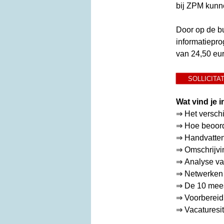
bij ZPM kunne
Door op de bu
informatiepr
van 24,50 eur
SOLLICITA
Wat vind je i
⇒
Het versch
⇒ Hoe beoord
⇒ Handvatten 
⇒ Omschrijvin
⇒
Analyse va
⇒ Netwerken 
⇒ De 10 meest
⇒ Voorbereidi
⇒ Vacaturesi