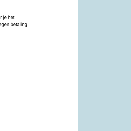
r je het
egen betaling