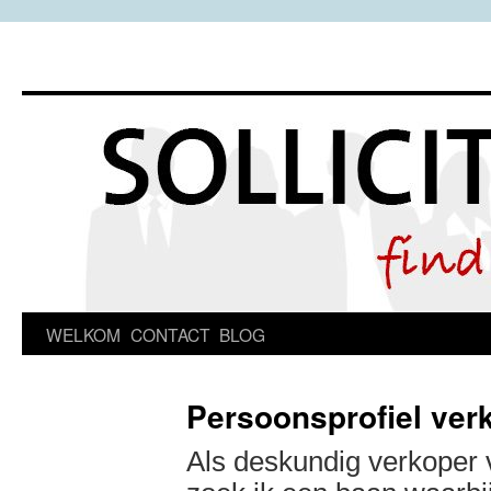
Spring
WELKOM
CONTACT
BLOG
naar
Persoonsprofiel ver
inhoud
Als deskundig verkoper 