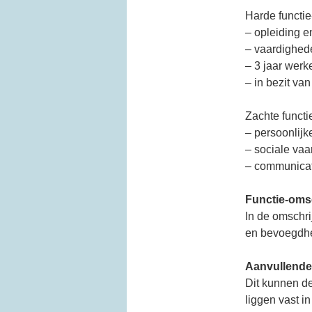
Harde functie
– opleiding e
– vaardighed
– 3 jaar werk
– in bezit van
Zachte functi
– persoonlij
– sociale va
– communicat
Functie-oms
In de omschri
en bevoegdhe
Aanvullende 
Dit kunnen de
liggen vast i