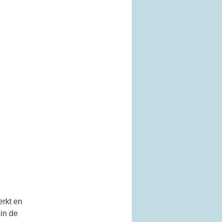
erkt en
 in de