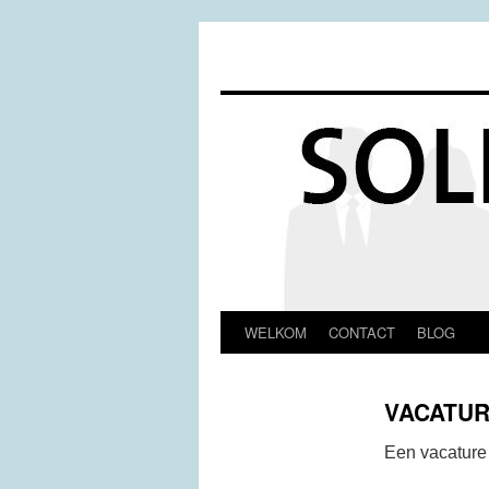
WELKOM
CONTACT
BLOG
Spring
naar
VACATUR
inhoud
Een vacature 