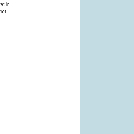
at in
ief.