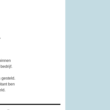
,
 binnen
bedrijf.
 gesteld.
itant ben
eld.