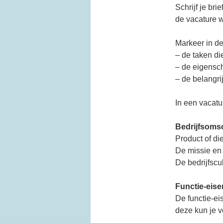
Schrijf je br
de vacature w
Markeer in de
– de taken di
– de eigens
– de belangri
In een vacatu
Bedrijfsomsc
Product of die
De missie en 
De bedrijfscul
Functie-eise
De functie-ei
deze kun je v