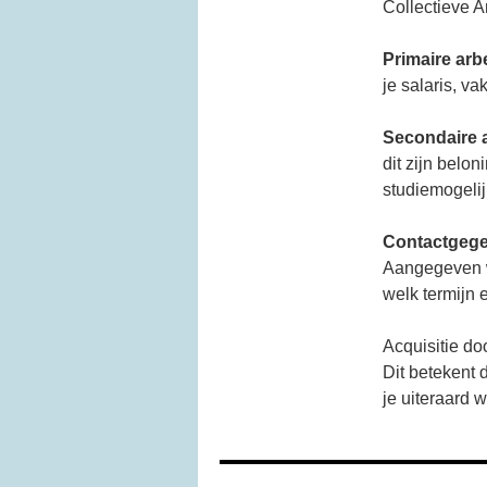
Collectieve 
Primaire ar
je salaris, va
Secondaire 
dit zijn belo
studiemogeli
Contactgeg
Aangegeven wo
welk termijn 
Acquisitie do
Dit betekent 
je uiteraard 